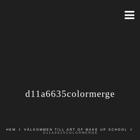
d11a6635colormerge
HEM
/
VÄLKOMMEN TILL ART OF MAKE UP SCHOOL
/
D11A6635COLORMERGE