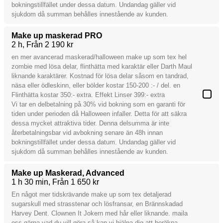
bokningstillfället under dessa datum. Undandag gäller vid
sjukdom då summan behålles innestående av kunden.
Make up maskerad PRO
2 h
Från 2 190 kr
en mer avancerad maskerad/halloween make up som tex hel
zombie med lösa delar, flinthätta med karaktär eller Darth Maul
liknande karaktärer. Kostnad för lösa delar såsom en tandrad,
näsa eller ödleskinn, eller bölder kostar 150-200 :- / del. en
Flinthätta kostar 350:- extra. Effekt Linser 399:- extra
Vi tar en delbetalning på 30% vid bokning som en garanti för
tiden under perioden då Halloween infaller. Detta för att säkra
dessa mycket attraktiva tider. Denna delsumma är inte
återbetalningsbar vid avbokning senare än 48h innan
bokningstillfället under dessa datum. Undandag gäller vid
sjukdom då summan behålles innestående av kunden.
Make up Maskerad, Advanced
1 h 30 min
Från 1 650 kr
En något mer tidskrävande make up som tex detaljerad
sugarskull med strasstenar och lösfransar, en Brännskadad
Harvey Dent. Clownen It Jokern med hår eller liknande. maila
oss gärna vad du vill göra så kan vi hjälpa dig att beräkna