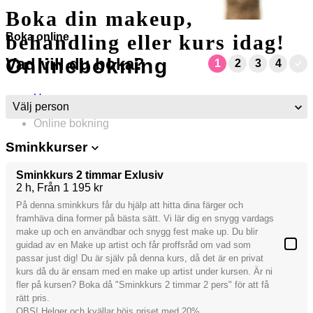
Boka din makeup,
Boka online
behandling eller kurs idag!
Vad vill du boka?
Onlinebokning
1
2
3
4
Hem
/
Online bokning
Sminkkurser
Sminkkurs 2 timmar Exlusiv
2 h
Från 1 195 kr
På denna sminkkurs får du hjälp att hitta dina färger och
framhäva dina former på bästa sätt. Vi lär dig en snygg vardags
make up och en användbar och snygg fest make up. Du blir
guidad av en Make up artist och får proffsråd om vad som
passar just dig! Du är själv på denna kurs, då det är en privat
kurs då du är ensam med en make up artist under kursen. Är ni
fler på kursen? Boka då "Sminkkurs 2 timmar 2 pers" för att få
rätt pris.
OBS! Helger och kvällar höjs priset med 20%.