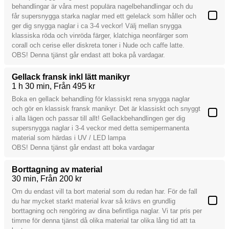
behandlingar är våra mest populära nagelbehandlingar och du
får supersnygga starka naglar med ett gelelack som håller och
ger dig snygga naglar i ca 3-4 veckor! Välj mellan snygga
klassiska röda och vinröda färger, klatchiga neonfärger som
corall och cerise eller diskreta toner i Nude och caffe latte.
OBS! Denna tjänst går endast att boka på vardagar.
Gellack fransk inkl lätt manikyr
1 h 30 min
Från 495 kr
Boka en gellack behandling för klassiskt rena snygga naglar
och gör en klassisk fransk manikyr. Det är klassiskt och snyggt
i alla lägen och passar till allt! Gellackbehandlingen ger dig
supersnygga naglar i 3-4 veckor med detta semipermanenta
material som härdas i UV / LED lampa
OBS! Denna tjänst går endast att boka vardagar
Borttagning av material
30 min
Från 200 kr
Om du endast vill ta bort material som du redan har. För de fall
du har mycket starkt material kvar så krävs en grundlig
borttagning och rengöring av dina befintliga naglar. Vi tar pris per
timme för denna tjänst då olika material tar olika lång tid att ta