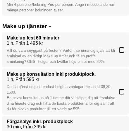
Min 4 personer/bokning Pris per person. Ange i meddelande hur
många personer bokningen avser.
Make up tjänster
Make up fest 60 minuter
1 h
Från 1 495 kr
Vill du vara snyggast på festen? Varför inte unna dig själv att bli
sminkad av en riktigt Make up Artist och få en proffs
sminkning? OBS! Helger och kvällar höjs priset med 20%.
Make up konsultation inkl produktplock.
1 h
Från 595 kr
Denna tjänst erbjuds endast helgfria vardagar mellan kl 09,30-
1500.
En privat konsultation på 1 timme där vi hjälper dig att framhäva
dina finaste drag och hitta de bästa produkterna för dig samt att
du får plocka produkter till ett värde av 595:-
Färganalys inkl. produktplock
30 min
Från 395 kr