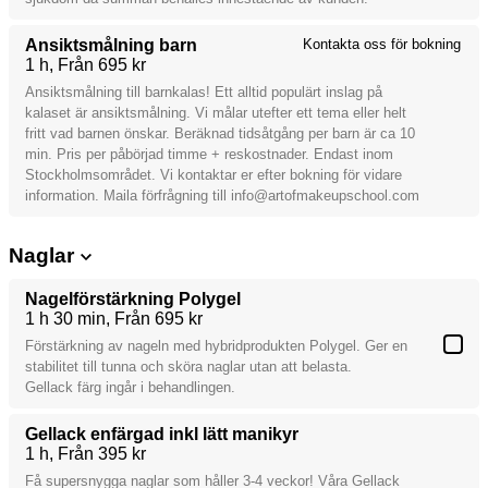
Ansiktsmålning barn
Kontakta oss för bokning
1 h
Från 695 kr
Ansiktsmålning till barnkalas! Ett alltid populärt inslag på
kalaset är ansiktsmålning. Vi målar utefter ett tema eller helt
fritt vad barnen önskar. Beräknad tidsåtgång per barn är ca 10
min. Pris per påbörjad timme + reskostnader. Endast inom
Stockholmsområdet. Vi kontaktar er efter bokning för vidare
information. Maila förfrågning till info@artofmakeupschool.com
Naglar
Nagelförstärkning Polygel
1 h 30 min
Från 695 kr
Förstärkning av nageln med hybridprodukten Polygel. Ger en
stabilitet till tunna och sköra naglar utan att belasta.
Gellack färg ingår i behandlingen.
Gellack enfärgad inkl lätt manikyr
1 h
Från 395 kr
Få supersnygga naglar som håller 3-4 veckor! Våra Gellack