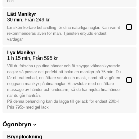
bort.
Lätt Manikyr
30 min
Från 249 kr
En skön kortare behandling för dina naturliga naglar. Kan varmt
rekommenderas även för män. Tjänsten erbjuds endast
vardagar.
Lyx Manikyr
1 h 15 min
Från 595 kr
Vill du fräscha upp dina händer och få snygga välmanikyrerade
naglar så passar det perfekt att boka en manikyr på 75 min. Du
får ett vattenbad, en lättare scrub och mask, samt att vi gör en
noggrann manikyr på dina naglar. Vi avslutar med en lättare
massage av händer och underarm, så du har mjuka fina händer
när du går härifrån.
På denna behandling kan du lägga till gellack för endast 200:-!
Pris 795:- med gel lack
Ögonbryn
Brynplockning