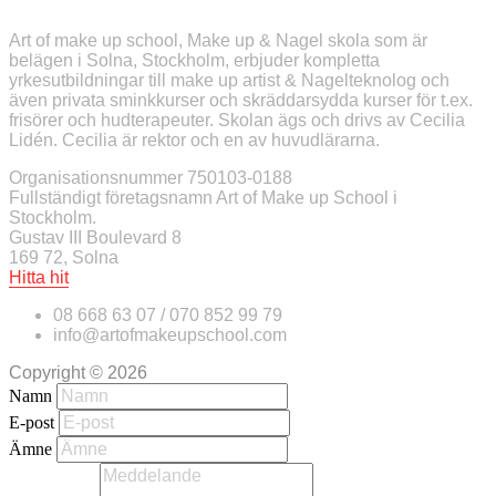
Art of make up school, Make up & Nagel skola som är
belägen i Solna, Stockholm, erbjuder kompletta
yrkesutbildningar till make up artist & Nagelteknolog och
även privata sminkkurser och skräddarsydda kurser för t.ex.
frisörer och hudterapeuter. Skolan ägs och drivs av Cecilia
Lidén. Cecilia är rektor och en av huvudlärarna.
Organisationsnummer 750103-0188
Fullständigt företagsnamn Art of Make up School i
Stockholm.
Gustav III Boulevard 8
169 72, Solna
Hitta hit
08 668 63 07 / 070 852 99 79
info@artofmakeupschool.com
Copyright © 2026
Namn
E-post
Ämne