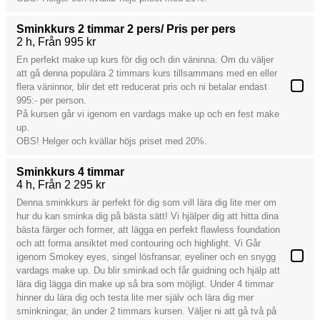
Sminkkurs 2 timmar 2 pers/ Pris per pers
2 h
Från 995 kr
En perfekt make up kurs för dig och din väninna. Om du väljer
att gå denna populära 2 timmars kurs tillsammans med en eller
flera väninnor, blir det ett reducerat pris och ni betalar endast
995:- per person.
På kursen går vi igenom en vardags make up och en fest make
up.
OBS! Helger och kvällar höjs priset med 20%.
Sminkkurs 4 timmar
4 h
Från 2 295 kr
Denna sminkkurs är perfekt för dig som vill lära dig lite mer om
hur du kan sminka dig på bästa sätt! Vi hjälper dig att hitta dina
bästa färger och former, att lägga en perfekt flawless foundation
och att forma ansiktet med contouring och highlight. Vi Går
igenom Smokey eyes, singel lösfransar, eyeliner och en snygg
vardags make up. Du blir sminkad och får guidning och hjälp att
lära dig lägga din make up så bra som möjligt. Under 4 timmar
hinner du lära dig och testa lite mer själv och lära dig mer
sminkningar, än under 2 timmars kursen. Väljer ni att gå två på