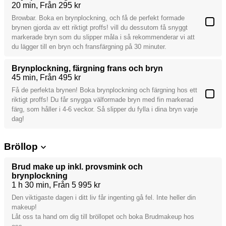
20 min
Från 295 kr
Browbar. Boka en brynplockning, och få de perfekt formade
brynen gjorda av ett riktigt proffs! vill du dessutom få snyggt
markerade bryn som du slipper måla i så rekommenderar vi att
du lägger till en bryn och fransfärgning på 30 minuter.
Brynplockning, färgning frans och bryn
45 min
Från 495 kr
Få de perfekta brynen! Boka brynplockning och färgning hos ett
riktigt proffs! Du får snygga välformade bryn med fin markerad
färg, som håller i 4-6 veckor. Så slipper du fylla i dina bryn varje
dag!
Bröllop
Brud make up inkl. provsmink och
brynplockning
1 h 30 min
Från 5 995 kr
Den viktigaste dagen i ditt liv får ingenting gå fel. Inte heller din
makeup!
Låt oss ta hand om dig till bröllopet och boka Brudmakeup hos