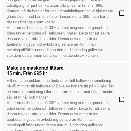
tidsåtgång för just din karaktär. alla priser är timpris, 995:- i
timmen, så du betalar för den tid sminkningen tar. vi hjälper dig
gärna även med hår och linser. Linser kostar 399:- och hår är
det tidsåtgången som kostar.
Vi tar en delbetalning på 30% vid bokning som en garanti för
tiden under perioden då Halloween infaller. Detta för att säkra
dessa mycket attraktiva tider. Denna delsumma är inte
återbetalningsbar vid avbokning senare än 48h innan
bokningstillfället under dessa datum. Undandag gäller vid
sjukdom då summan behålles innestående av kunden.
Make up maskerad lättare
45 min
Från 995 kr
Vill du ha en enklare men ändå effektfull halloween sminkning
på 45 minuter till halloween? Boka en kortare tid på 45 min. Tex
en vampyr sminkning eller en lättare zombie med några mindre
sår, utan hår och händer.
Vi tar en delbetalning på 30% vid bokning som en garanti för
tiden under perioden då Halloween infaller. Detta för att säkra
dessa mycket attraktiva tider. Denna delsumma är inte
återbetalningsbar vi avbokning senare än 48h innan
bokningstillfället under dessa datum. Undandag gäller vid
sjukdom då summan behålles innestående av kunden.