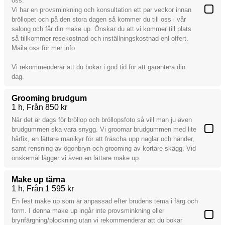
oss.
Vi har en provsminkning och konsultation ett par veckor innan
bröllopet och på den stora dagen så kommer du till oss i vår
salong och får din make up. Önskar du att vi kommer till plats
så tillkommer resekostnad och inställningskostnad enl offert.
Maila oss för mer info.
Vi rekommenderar att du bokar i god tid för att garantera din
dag.
Grooming brudgum
1 h
Från 850 kr
När det är dags för bröllop och bröllopsfoto så vill man ju även
brudgummen ska vara snygg. Vi groomar brudgummen med lite
hårfix, en lättare manikyr för att fräscha upp naglar och händer,
samt rensning av ögonbryn och grooming av kortare skägg. Vid
önskemål lägger vi även en lättare make up.
Make up tärna
1 h
Från 1 595 kr
En fest make up som är anpassad efter brudens tema i färg och
form. I denna make up ingår inte provsminkning eller
brynfärgning/plockning utan vi rekommenderar att du bokar