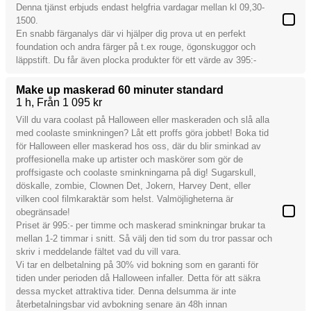
Denna tjänst erbjuds endast helgfria vardagar mellan kl 09,30-
1500.
En snabb färganalys där vi hjälper dig prova ut en perfekt
foundation och andra färger på t.ex rouge, ögonskuggor och
läppstift. Du får även plocka produkter för ett värde av 395:-
Make up maskerad 60 minuter standard
1 h
Från 1 095 kr
Vill du vara coolast på Halloween eller maskeraden och slå alla
med coolaste sminkningen? Låt ett proffs göra jobbet! Boka tid
för Halloween eller maskerad hos oss, där du blir sminkad av
proffesionella make up artister och maskörer som gör de
proffsigaste och coolaste sminkningarna på dig! Sugarskull,
döskalle, zombie, Clownen Det, Jokern, Harvey Dent, eller
vilken cool filmkaraktär som helst. Valmöjligheterna är
obegränsade!
Priset är 995:- per timme och maskerad sminkningar brukar ta
mellan 1-2 timmar i snitt. Så välj den tid som du tror passar och
skriv i meddelande fältet vad du vill vara.
Vi tar en delbetalning på 30% vid bokning som en garanti för
tiden under perioden då Halloween infaller. Detta för att säkra
dessa mycket attraktiva tider. Denna delsumma är inte
återbetalningsbar vid avbokning senare än 48h innan