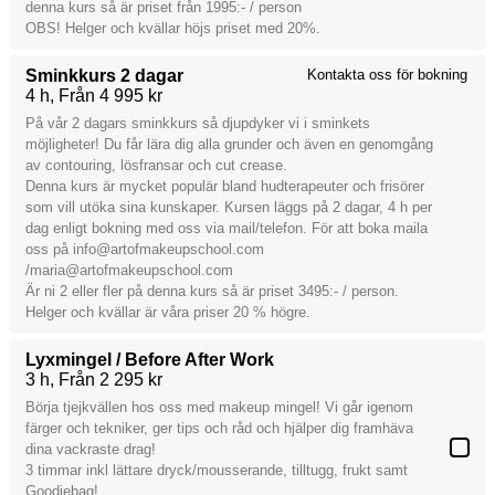
denna kurs så är priset från 1995:- / person
OBS! Helger och kvällar höjs priset med 20%.
Sminkkurs 2 dagar
Kontakta oss för bokning
4 h
Från 4 995 kr
På vår 2 dagars sminkkurs så djupdyker vi i sminkets
möjligheter! Du får lära dig alla grunder och även en genomgång
av contouring, lösfransar och cut crease.
Denna kurs är mycket populär bland hudterapeuter och frisörer
som vill utöka sina kunskaper. Kursen läggs på 2 dagar, 4 h per
dag enligt bokning med oss via mail/telefon. För att boka maila
oss på info@artofmakeupschool.com
/maria@artofmakeupschool.com
Är ni 2 eller fler på denna kurs så är priset 3495:- / person.
Helger och kvällar är våra priser 20 % högre.
Lyxmingel / Before After Work
3 h
Från 2 295 kr
Börja tjejkvällen hos oss med makeup mingel! Vi går igenom
färger och tekniker, ger tips och råd och hjälper dig framhäva
dina vackraste drag!
3 timmar inkl lättare dryck/mousserande, tilltugg, frukt samt
Goodiebag!