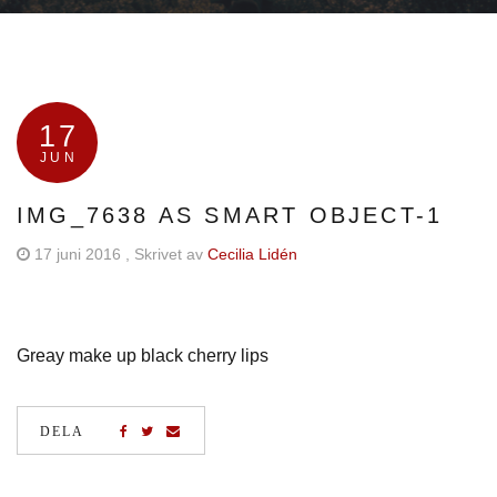
17
JUN
IMG_7638 AS SMART OBJECT-1
17 juni 2016
, Skrivet av
Cecilia Lidén
Greay make up black cherry lips
DELA