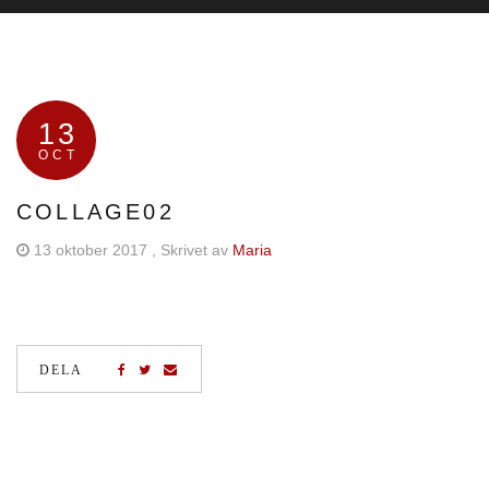
13
OCT
COLLAGE02
13 oktober 2017
, Skrivet av
Maria
DELA