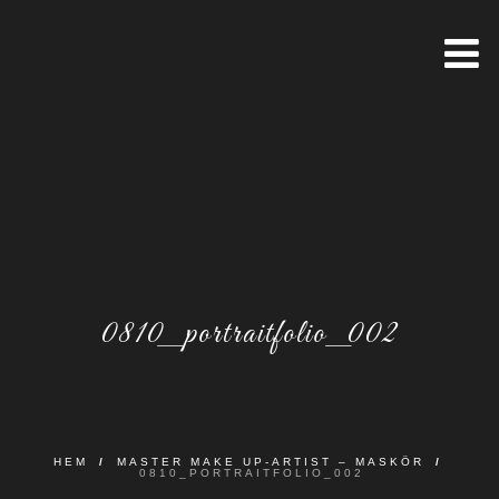
0810_portraitfolio_002
HEM
/
MASTER MAKE UP-ARTIST – MASKÖR
/
0810_PORTRAITFOLIO_002