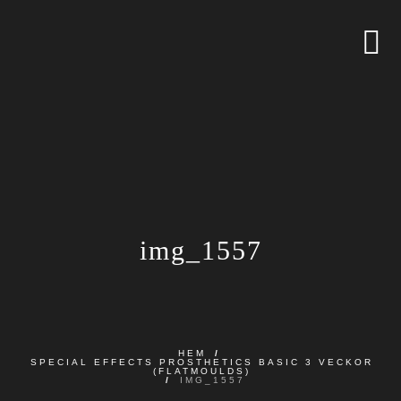
img_1557
HEM
/
SPECIAL EFFECTS PROSTHETICS BASIC 3 VECKOR
(FLATMOULDS)
/
IMG_1557