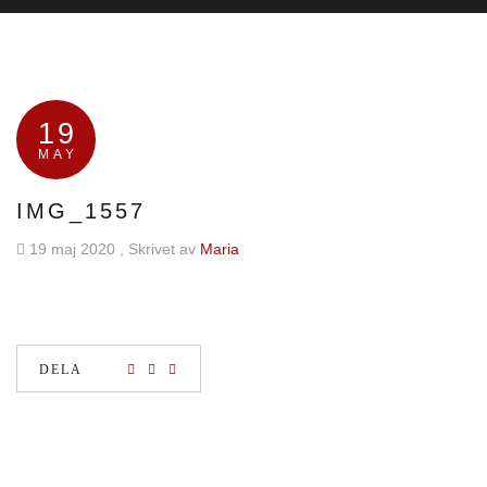
19
MAY
IMG_1557
19 maj 2020
, Skrivet av
Maria
DELA