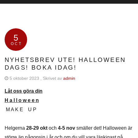
5
OCT
NYHETSBREV UTE! HALLOWEEN
DAGS! BOKA IDAG!
5 oktober 2023
, Skrivet av
admin
Låt oss göra din
H a l l o w e e n
M A K E U P
Helgerna
28-29 okt
och
4-5 nov
smäller det! Halloween är
större än någonsin i år och om du vill vara läskigast på