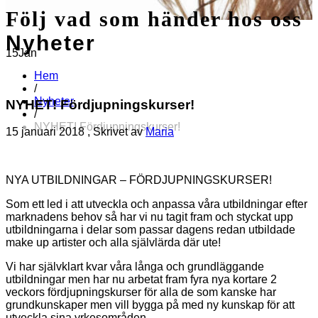
Följ vad som händer hos oss
Nyheter
15
Jan
Hem
/
Nyheter
NYHET! Fördjupningskurser!
/
NYHET! Fördjupningskurser!
15 januari 2018
, Skrivet av
Maria
NYA UTBILDNINGAR – FÖRDJUPNINGSKURSER!
Som ett led i att utveckla och anpassa våra utbildningar efter
marknadens behov så har vi nu tagit fram och styckat upp
utbildningarna i delar som passar dagens redan utbildade
make up artister och alla självlärda där ute!
Vi har självklart kvar våra långa och grundläggande
utbildningar men har nu arbetat fram fyra nya kortare 2
veckors fördjupningskurser för alla de som kanske har
grundkunskaper men vill bygga på med ny kunskap för att
utveckla sina yrkesområden.