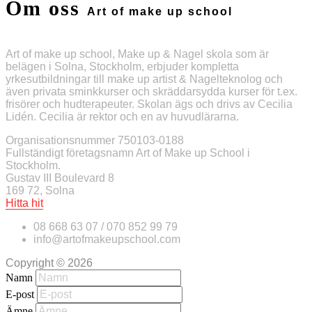
Om oss
Art of make up school
Art of make up school, Make up & Nagel skola som är
belägen i Solna, Stockholm, erbjuder kompletta
yrkesutbildningar till make up artist & Nagelteknolog och
även privata sminkkurser och skräddarsydda kurser för t.ex.
frisörer och hudterapeuter. Skolan ägs och drivs av Cecilia
Lidén. Cecilia är rektor och en av huvudlärarna.
Organisationsnummer 750103-0188
Fullständigt företagsnamn Art of Make up School i
Stockholm.
Gustav III Boulevard 8
169 72, Solna
Hitta hit
08 668 63 07 / 070 852 99 79
info@artofmakeupschool.com
Copyright © 2026
Namn
E-post
Ämne