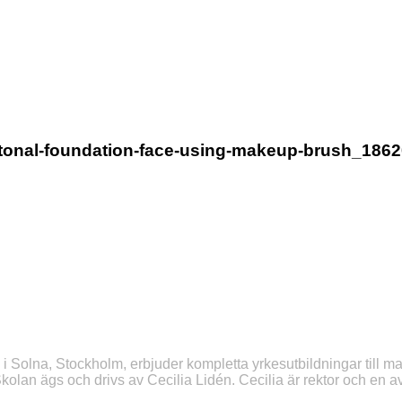
-tonal-foundation-face-using-makeup-brush_186
 Solna, Stockholm, erbjuder kompletta yrkesutbildningar till m
Skolan ägs och drivs av Cecilia Lidén. Cecilia är rektor och en 