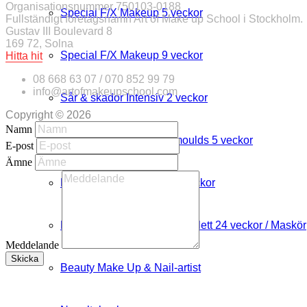
Organisationsnummer 750103-0188
Special F/X Makeup 5 veckor
Fullständigt företagsnamn Art of Make up School i Stockholm.
Gustav III Boulevard 8
169 72, Solna
Special F/X Makeup 9 veckor
Hitta hit
08 668 63 07 / 070 852 99 79
info@artofmakeupschool.com
Sår & skador Intensiv 2 veckor
Copyright © 2026
Namn
Prosthetics Face & Flatmoulds 5 veckor
E-post
Ämne
Prosthetics Flatmoulds 3 veckor
Master Make Up-artist Komplett 24 veckor / Maskör
Meddelande
Skicka
Beauty Make Up & Nail-artist