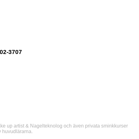
202-3707
ake up artist & Nagelteknolog och även privata sminkkurser
av huvudlärarna.