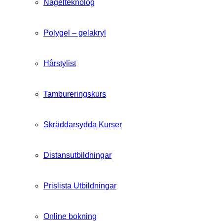
Nagelteknolog
Polygel – gelakryl
Hårstylist
Tambureringskurs
Skräddarsydda Kurser
Distansutbildningar
Prislista Utbildningar
Online bokning