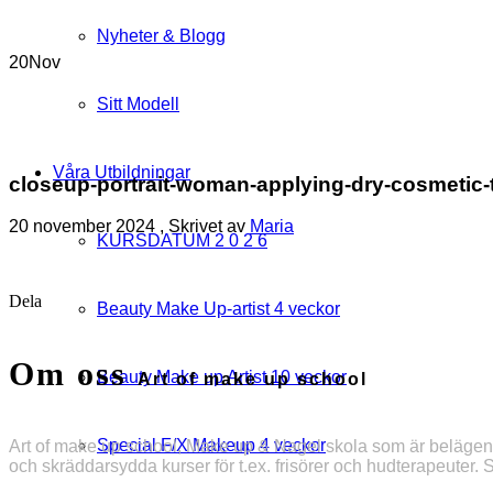
Nyheter & Blogg
20
Nov
Sitt Modell
Våra Utbildningar
closeup-portrait-woman-applying-dry-cosmetic
20 november 2024
, Skrivet av
Maria
KURSDATUM 2 0 2 6
Dela
Beauty Make Up-artist 4 veckor
Om oss
Beauty Make up Artist 10 veckor
Art of make up school
Special F/X Makeup 4 veckor
Art of make up school, Make up & Nagel skola som är belägen i
och skräddarsydda kurser för t.ex. frisörer och hudterapeuter. 