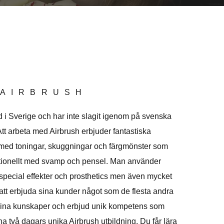
 AIRBRUSH
d i Sverige och har inte slagit igenom på svenska
t arbeta med Airbrush erbjuder fantastiska
r med toningar, skuggningar och färgmönster som
ditionellt med svamp och pensel. Man använder
special effekter och prosthetics men även mycket
att erbjuda sina kunder något som de flesta andra
a dina kunskaper och erbjud unik kompetens som
na två dagars unika Airbrush utbildning. Du får lära