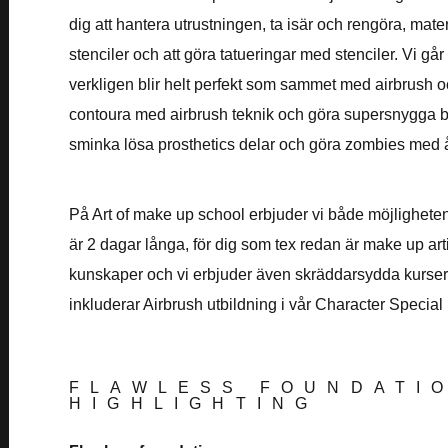
dig att hantera utrustningen, ta isär och rengöra, mate
stenciler och att göra tatueringar med stenciler. Vi gå
verkligen blir helt perfekt som sammet med airbrush oc
contoura med airbrush teknik och göra supersnygga bry
sminka lösa prosthetics delar och göra zombies med å
På Art of make up school erbjuder vi både möjligheten
är 2 dagar långa, för dig som tex redan är make up arti
kunskaper och vi erbjuder även skräddarsydda kurser 
inkluderar Airbrush utbildning i vår Character Special
FLAWLESS FOUNDATI
HIGHLIGHTING