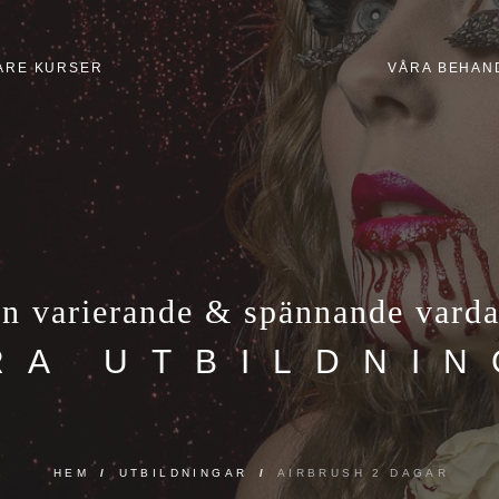
ARE KURSER
VÅRA BEHAN
n varierande & spännande vard
RA UTBILDNI
HEM
/
UTBILDNINGAR
/
AIRBRUSH 2 DAGAR