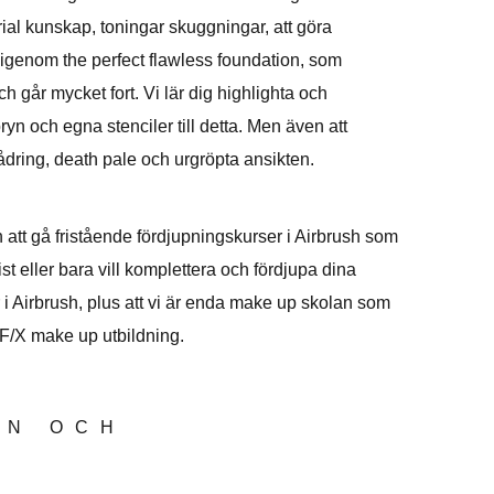
rial kunskap, toningar skuggningar, att göra
r igenom the perfect flawless foundation, som
h går mycket fort. Vi lär dig highlighta och
n och egna stenciler till detta. Men även att
dring, death pale och urgröpta ansikten.
 att gå fristående fördjupningskurser i Airbrush som
st eller bara vill komplettera och fördjupa dina
i Airbrush, plus att vi är enda make up skolan som
 F/X make up utbildning.
ON OCH